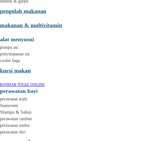
sendok & garpu
pengolah makanan
makanan & multivitamin
alat menyusui
pompa asi
penyimpanan asi
cooler bags
kursi makan
BANDAR TOGEL ONLINE
perawatan bayi
perawatan kulit
Sunscreen
Shampo & Sabun
perawatan rambut
perawatan mulut
perawatan diri