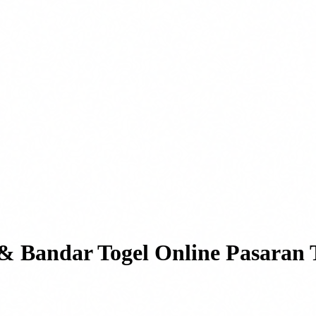
 Bandar Togel Online Pasaran 