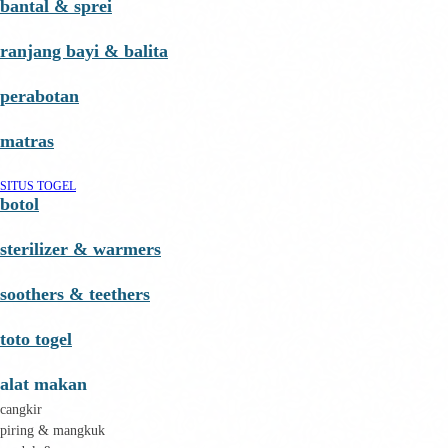
bantal & sprei
ranjang bayi & balita
perabotan
matras
SITUS TOGEL
botol
sterilizer & warmers
soothers & teethers
toto togel
alat makan
cangkir
piring & mangkuk