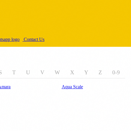
Contact Us
S
T
U
V
W
X
Y
Z
0-9
Amara
Aqua Scale